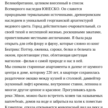
Великобритании, целиком внесенный в список
Всемирного наследия ЮНЕСКО. Он славится
природными термальными источниками, древнеримским
наследием и уникальной георгианской архитектурой
медового цвета. Город действительно очаровательный, со
своей тихой и неспешной жизнью, роскошными закатами,
приветливыми местными англичанами. Я была рада
открыть для себя флору и фауну, которые словно из книг
Беатрикс Поттер, ежевика, сороки, белки и бельчата за
окном, пролетающие утки, облетающая цветущая
магнолия - фильм о самой природе и нас в ней.
Мы снимали старинные апартаменты в далеке от шумного
центра в доме, которому 220 лет, в квартире сохранилась
раздаточное окошко между кухней и столовой, дамвейтер
(кухонный лифт) кремоны, внутренние ставни, лепнина и
многое другое ценное и красивое. Прогуливаясь вдоль
реки Эйвон, можно было встретить хозяев так называемых
narrowboats, домов на воде и забраться на холм к поместью
Клэвертон, откуда открывается живописный вид на реку и