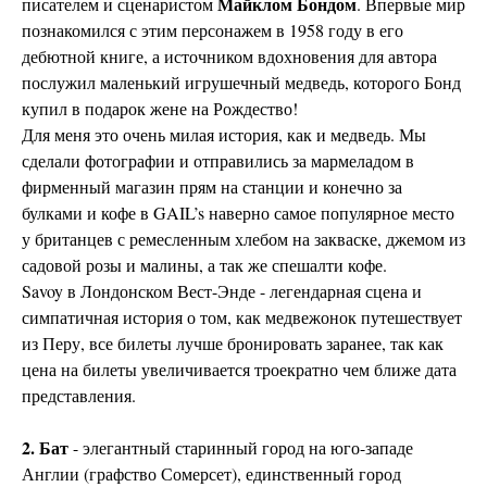
Майклом Бондом
писателем и сценаристом
. Впервые мир
познакомился с этим персонажем в 1958 году в его
дебютной книге, а источником вдохновения для автора
послужил маленький игрушечный медведь, которого Бонд
купил в подарок жене на Рождество!
Для меня это очень милая история, как и медведь. Мы
сделали фотографии и отправились за мармеладом в
фирменный магазин прям на станции и конечно за
булками и кофе в GAIL’s наверно самое популярное место
у британцев с ремесленным хлебом на закваске, джемом из
садовой розы и малины, а так же спешалти кофе.
Savoy в Лондонском Вест-Энде - легендарная сцена и
симпатичная история о том, как медвежонок путешествует
из Перу, все билеты лучше бронировать заранее, так как
цена на билеты увеличивается троекратно чем ближе дата
представления.
2. Бат
- элегантный старинный город на юго-западе
Англии (графство Сомерсет), единственный город