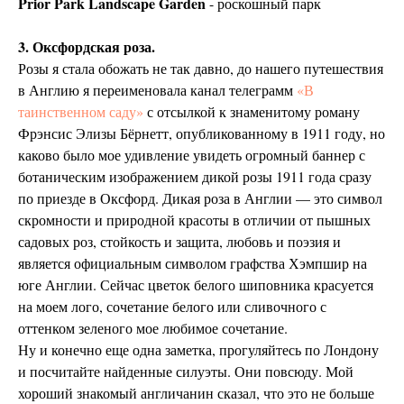
Prior Park Landscape Garden
- роскошный парк
3. Оксфордская роза.
Розы я стала обожать не так давно, до нашего путешествия
в Англию я переименовала канал телеграмм
«В
таинственном саду»
с отсылкой к знаменитому роману
Фрэнсис Элизы Бёрнетт, опубликованному в 1911 году, но
каково было мое удивление увидеть огромный баннер с
ботаническим изображением дикой розы 1911 года сразу
по приезде в Оксфорд. Дикая роза в Англии — это символ
скромности и природной красоты в отличии от пышных
садовых роз, стойкость и защита, любовь и поэзия и
является официальным символом графства Хэмпшир на
юге Англии. Сейчас цветок белого шиповника красуется
на моем лого, сочетание белого или сливочного с
оттенком зеленого мое любимое сочетание.
Ну и конечно еще одна заметка, прогуляйтесь по Лондону
и посчитайте найденные силуэты. Они повсюду. Мой
хороший знакомый англичанин сказал, что это не больше