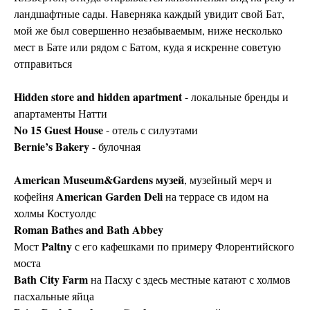
ландшафтные сады. Наверняка каждый увидит свой Бат,
мой же был совершенно незабываемым, ниже несколько
мест в Бате или рядом с Батом, куда я искренне советую
отправиться
Hidden store and hidden apartment
- локальные бренды и
апартаменты Натти
No 15 Guest House
- отель с силуэтами
Bernie’s Bakery
- б
улочная
American Museum&Gardens музей
, музейный мерч и
American Garden Deli
кофейня
на террасе св идом на
холмы Костуолдс
Roman Bathes and Bath Abbey
Paltny
Мост
с его кафешками по примеру Флорентийского
моста
Bath City Farm
на Пасху с здесь местные катают с холмов
пасхальные яйца